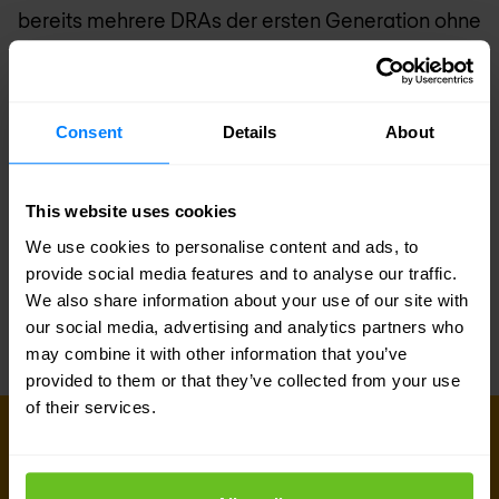
bereits mehrere DRAs der ersten Generation ohne
Traffic-Unterbrechung erfolgreich ausgetauscht.
Es handelt sich um eine reine Softwarelösung, die
auf Standard-Hardware oder auf jeder
Consent
Details
About
verfügbaren Virtualisierungsplattform wie
VMware, KVM, Xen usw. lauffähig ist. Der DRA
This website uses cookies
arbeitet als kombinierter STP/DRA über eine
We use cookies to personalise content and ads, to
provide social media features and to analyse our traffic.
einzige Software-Engine und ist als SEPP 5G-
We also share information about your use of our site with
kompatibel dank HTTP/2-Support.
our social media, advertising and analytics partners who
may combine it with other information that you’ve
provided to them or that they’ve collected from your use
of their services.
Registrieren Sie sich für