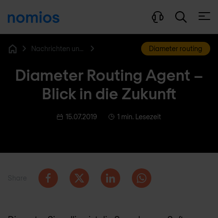
Menü
Nachrichten und Blog
Diameter routing
Home
Diameter Routing Agent –
Blick in die Zukunft
15.07.2019
1 min. Lesezeit
Share