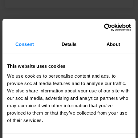
Security Assessments
Erhalten Sie Planungssicherheit durch Bewertung
Consent
Details
About
Ihrer Cyber Security.
This website uses cookies
We use cookies to personalise content and ads, to
provide social media features and to analyse our traffic.
We also share information about your use of our site with
our social media, advertising and analytics partners who
may combine it with other information that you’ve
Penetrationstests
provided to them or that they’ve collected from your use
of their services.
Penetrationstests sind ein zentraler Bestandteil
jeder Cybersicherheitsstrategie. Sie verfolgen