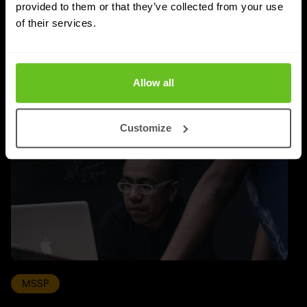
provided to them or that they’ve collected from your use
UPDATES
of their services.
Nachrichten und Blogartikel
Allow all
Customize
MSSP