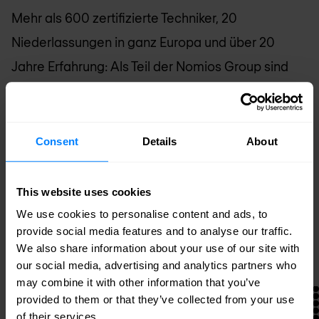
Mehr als 600 zertifizierte Techniker, 20
Niederlassungen in ganz Europa und über 20
Jahre Erfahrung: Als Teil der Nomios Group sind
wir in der Lage Ihr IT-Projekt von Deutschland
auch international zum Erfolg zu führen. Erfahren
Sie hier alles zur Gruppe und zum Management.
Consent
Details
About
Mehr zum Unternehmen
This website uses cookies
We use cookies to personalise content and ads, to
provide social media features and to analyse our traffic.
Zu den Karriere-Chancen
We also share information about your use of our site with
our social media, advertising and analytics partners who
may combine it with other information that you’ve
provided to them or that they’ve collected from your use
of their services.