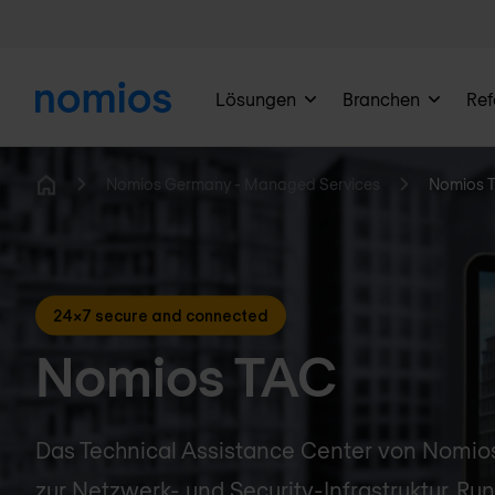
Lösungen
Branchen
Ref
Nomios Germany - Managed Services
Nomios 
Home
24x7 secure and connected
Nomios TAC
Das Technical Assistance Center von Nomios
zur Netzwerk- und Security-Infrastruktur. R