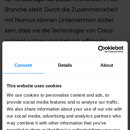
Branche steht. Durch die Zusammenarbeit
mit Nomios können Unternehmen sicher
sein, dass sie die Technologie von Cisco
optimal nutzen und dadurch effiziente
Abläufe, erhöhte Sicherheit und eine robuste
Leistung gewährleisten können.
Consent
Details
About
Premier Partner
Wir gehören zu einer ausgewählten Gruppe
This website uses cookies
der weltweit höchst autorisierten Partner.
We use cookies to personalise content and ads, to
Profitieren Sie von den besten
provide social media features and to analyse our traffic.
Einkaufsbedingungen und hohen Rabatten.
We also share information about your use of our site with
our social media, advertising and analytics partners who
may combine it with other information that you’ve
60+ Zertifizierte Ingenieure
provided to them or that they’ve collected from your use