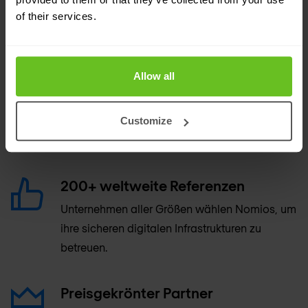
Unser Cisco-Know-how wird unter den
of their services.
weltweit führenden Netzwerk- und
Sicherheitsfachleuten hoch bewertet.
Allow all
Premium-Support
Nomios bietet erstklassige NOC- und
Customize
Support-Dienste auf globaler Ebene für Cisco.
200+ weltweite Referenzen
Unternehmen aller Größen wählen Nomios, um
ihre sicheren digitalen Infrastrukturen zu
betreuen.
Preisgekrönter Partner