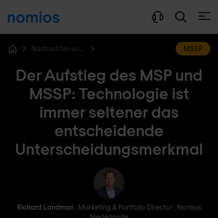
Menü
Nachrichten und Blog
MSSP
Home
Der Aufstieg des MSP und
MSSP: Technologie ist
immer seltener das
entscheidende
Unterscheidungsmerkmal
Richard Landman
Richard Landman
, Marketing & Portfolio Director , Nomios
Niederlande