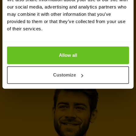
our social media, advertising and analytics partners who
Unsere Experten und Vertriebsteams stehen Ihnen
may combine it with other information that you’ve
gerne zur Verfügung. Hinterlassen Sie Ihre
provided to them or that they’ve collected from your use
of their services.
Kontaktdaten und wir werden uns in Kürze bei
Ihnen melden.
Allow all
Experten kontaktieren
Customize
Jetzt anrufen