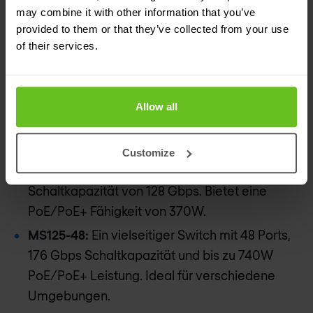
may combine it with other information that you’ve
provided to them or that they’ve collected from your use
of their services.
Cisco switches
Allow all
Meraki MS125
MS125-24:
Geeignet für mittelgroße Netzwerke.
Customize
Bietet 24 Ports und eine robuste
Schaltkapazität von 128 Gbps. Bietet eine
PoE/PoE+ Fähigkeit von 370W.
MS125-48:
Ein vielseitiger Switch mit 48 Ports,
176 Gbps Schaltkapazität und bis zu 740W
PoE/PoE+ Leistung. Ideal für verschiedene
Umgebungen.