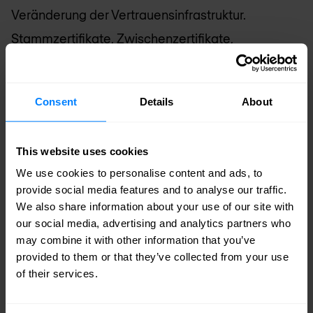
Veränderung der Vertrauensinfrastruktur.
Stammzertifikate, Zwischenzertifikate,
Registrierungsprozesse, Lebenszyklusverwaltung
und Validierungsverhalten müssen
Consent
Details
About
möglicherweise gemeinsam weiterentwickelt
werden. Damit ist die PKI-Migration ebenso eine
This website uses cookies
strategische wie eine technische Aufgabe.
We use cookies to personalise content and ads, to
provide social media features and to analyse our traffic.
Warum dieser Prozess Jahre und
We also share information about your use of our site with
nicht Monate in Anspruch nehmen
our social media, advertising and analytics partners who
wird
may combine it with other information that you’ve
provided to them or that they’ve collected from your use
PKI-Änderungen verlaufen selten schnell.
of their services.
Zertifikatslaufzeiten sind lang, Vertrauensanker
weit verteilt und Abhängigkeiten häufig