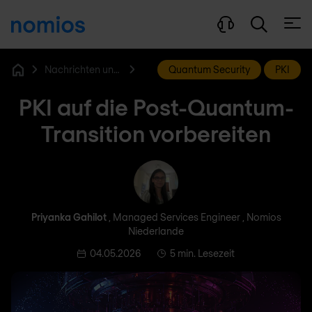
Menü
Nachrichten und Blog
Quantum Security
PKI
Home
PKI auf die Post-Quantum-
Transition vorbereiten
Priyanka Gahilot
Priyanka Gahilot
, Managed Services Engineer , Nomios
Niederlande
04.05.2026
5 min. Lesezeit