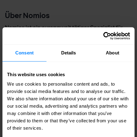
Über Nomios
Nomios ist ein europaweit tätiger Spezialist für
Netzwerk- und Cybersicherheitslösungen. Als Teil
der Nomios Group arbeitet Nomios mit Partnern
Consent
Details
About
wie Infoblox, Palo Alto Networks und anderen
führenden Anbietern zusammen, um
This website uses cookies
Unternehmen bei der Sicherung und Verwaltung
We use cookies to personalise content and ads, to
ihrer digitalen Infrastruktur zu unterstützen.
provide social media features and to analyse our traffic.
We also share information about your use of our site with
Nomios verbindet fundiertes technisches
our social media, advertising and analytics partners who
Fachwissen mit einem Serviceansatz, der weit
may combine it with other information that you’ve
über die anfängliche Implementierung hinausgeht.
provided to them or that they’ve collected from your use
of their services.