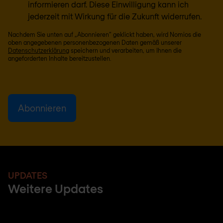
informieren darf. Diese Einwilligung kann ich
jederzeit mit Wirkung für die Zukunft widerrufen.
Nachdem Sie unten auf „Abonnieren“ geklickt haben, wird Nomios die
oben angegebenen personenbezogenen Daten gemäß unserer
Datenschutzerklärung
speichern und verarbeiten, um Ihnen die
angeforderten Inhalte bereitzustellen.
UPDATES
Weitere Updates