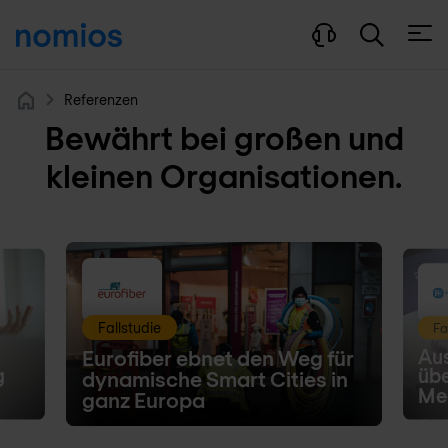
Menü
Referenzen
Home
Bewährt bei großen und
kleinen Organisationen.
Fallstudie
Fa
Aus
Eurofiber ebnet den Weg für
g
übe
dynamische Smart Cities in
Me
ganz Europa