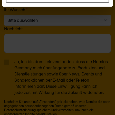
Ihr Wunsch
*
Nachricht
Ja, ich bin damit einverstanden, dass die Nomios
Germany mich über Angebote zu Produkten und
Dienstleistungen sowie über News, Events und
Sonderaktionen per E-Mail oder Telefon
informieren darf. Diese Einwilligung kann ich
jederzeit mit Wirkung für die Zukunft widerrufen.
Nachdem Sie unten auf „Einsenden“ geklickt haben, wird Nomios die oben
angegebenen personenbezogenen Daten gemäß unserer
Datenschutzerklärung
speichern und verarbeiten, um Ihnen die
angeforderten Inhalte bereitzustellen.