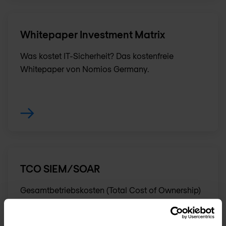
Whitepaper Investment Matrix
Was kostet IT-Sicherheit? Das kostenfreie
Whitepaper von Nomios Germany.
TCO SIEM/SOAR
Gesamtbetriebskosten (Total Cost of Ownership)
von SIEM-/SOAR-Systemen. Das kostenfreie
Whitepaper von Nomios Germany.