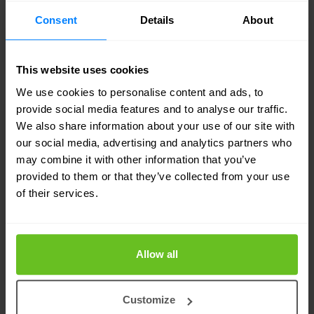
Consent
Details
About
This website uses cookies
We use cookies to personalise content and ads, to
provide social media features and to analyse our traffic.
Top 5 Angriffsflächen und Top 5
We also share information about your use of our site with
our social media, advertising and analytics partners who
Angriffsvektoren
may combine it with other information that you’ve
provided to them or that they’ve collected from your use
Welche IT-Security gegen die Top 5
of their services.
Angriffsflächen und Top 5 Angriffsvektoren?
Allow all
Customize