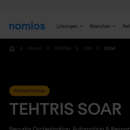
Lösungen
Branchen
Ref
Partner
TEHTRIS
XDR
SOAR
Home
Platinum Partner
TEHTRIS SOAR
Security Orchestration, Automation & Respo