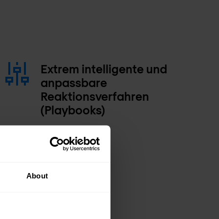
Extrem intelligente und
anpassbare
Reaktionsverfahren
(Playbooks)
About