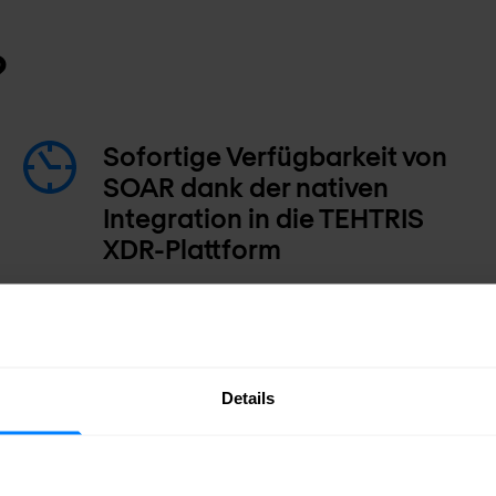
?
Sofortige Verfügbarkeit von
SOAR dank der nativen
Integration in die TEHTRIS
XDR-Plattform
Details
on der Cyber-Analyse