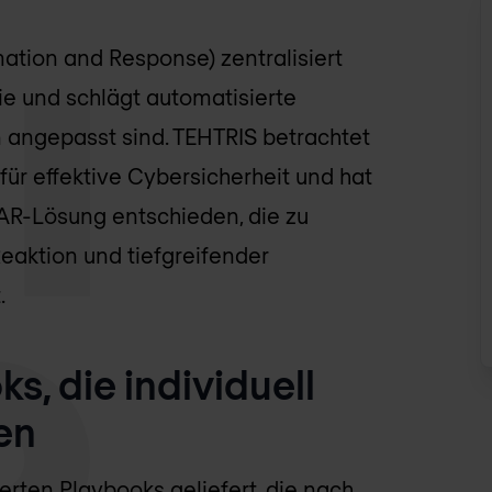
ation and Response) zentralisiert
sie und schlägt automatisierte
on angepasst sind. TEHTRIS betrachtet
ür effektive Cybersicherheit und hat
OAR-Lösung entschieden, die zu
Reaktion und tiefgreifender
.
s, die individuell
en
erten Playbooks geliefert, die nach