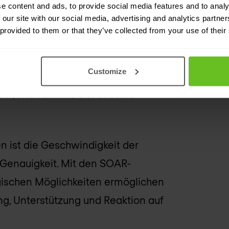
utomatisierung
e content and ads, to provide social media features and to analy
 our site with our social media, advertising and analytics partn
 provided to them or that they’ve collected from your use of their
sierung durch die TEHTRIS SOAR-
intelligenten Strategie. Sie
Customize
zahlreiche Vorteile, um mit der
er, wie TEHTRIS SOAR deine
len ist die Geschwindigkeit der
enauigkeit. Mit den SOAR-
ogischen Möglichkeiten ermöglichen
ung, Unterstützung und Reaktion auf