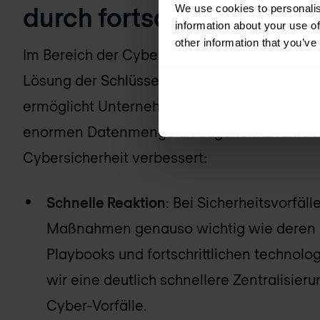
durch fortschrittliche A
We use cookies to personalis
information about your use of
other information that you’ve
Im Bereich der Cybersicherheit ist Automati
Lösung der Schlüssel zu einer effektiven und 
ermöglicht Unternehmen und Organisationen 
enormen Datenmenge umzugehen. Erfahre hi
Cybersicherheit verbessert:
Schnelle Reaktion
: Bei Sicherheitsvorfäl
Maßnahmen genauso wichtig wie deren G
Playbooks und fortschrittlichen technol
wir eine deutlich schnellere Zentralisier
Cyber-Vorfälle.