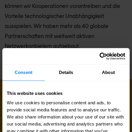
können wir Kooperationen vorantreiben und die
Vorteile technologischer Unabhängigkeit
ausspielen. Wir haben mehr als 40 globale
Partnerschaften mit weltweit aktiven
Netzwerkanbietern aufgebaut.
Consent
Details
About
KONTAKT AUFNEHMEN
This website uses cookies
Lassen Sie uns gemeinsam loslegen
We use cookies to personalise content and ads, to
provide social media features and to analyse our traffic.
Sind Sie auf der Suche nach Preisdetails,
We also share information about your use of our site with
technischen Informationen, Support oder einem
our social media, advertising and analytics partners who
may combine it with other information that you’ve