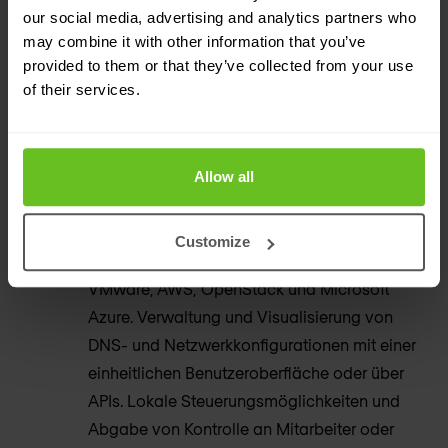
our social media, advertising and analytics partners who
may combine it with other information that you’ve
provided to them or that they’ve collected from your use
of their services.
Funktionen
Cloud-ready DDI
Automatisierte Bereitstellung von DNS-
Allow all
Records und IP-Adressen für virtuelle
Maschinen mit vorkonfigurierten Integrationen
Customize
für verschiedene Cloud-Plattformen wie
VMware, AWS, OpenStack und Microsoft
Azure. Verwaltung und Visualisierung von
DNS- und Netzwerkkonfigurationen mit einer
einheitlichen Benutzeroberfläche oder über
APIs. Lokale Steuerungsmöglichkeiten und
Abgabe von Kontrolle an Mitarbeiter oder