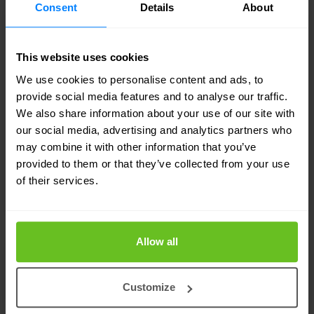
onRamp
Consent
Details
About
Cisco SD-WAN Cloud onRamp ermöglicht eine
nahtlose, sichere und automatisierte Multicloud-
This website uses cookies
Konnektivität, indem Anwendungs-Erlebnisse
We use cookies to personalise content and ads, to
optimiert, Sicherheit vereinheitlicht und Cloud-
provide social media features and to analyse our traffic.
Zugang durch flexible Abonnement-Suiten
We also share information about your use of our site with
optimiert werden.
our social media, advertising and analytics partners who
may combine it with other information that you’ve
provided to them or that they’ve collected from your use
of their services.
Allow all
Meraki
Customize
Helfen Sie Ihrem Unternehmen mit Cloud-