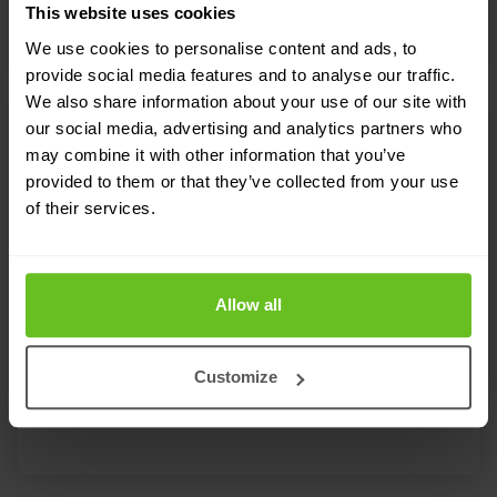
This website uses cookies
We use cookies to personalise content and ads, to
provide social media features and to analyse our traffic.
We also share information about your use of our site with
our social media, advertising and analytics partners who
DNA-Software für Switches
may combine it with other information that you’ve
provided to them or that they’ve collected from your use
Heben Sie Ihr Netzwerk mit der Cisco DNA-
of their services.
Software für Switches auf eine höhere Ebene,
indem Sie intelligente Automatisierung,
verbesserte Sicherheit und nahtloses
Allow all
Management ermöglichen. Dies wird durch
Abonnementstufen erreicht, die den sich
wandelnden Netzwerkanforderungen gerecht
Customize
werden.