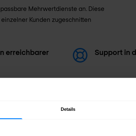
npassbare Mehrwertdienste an. Diese
n einzelner Kunden zugeschnitten
in erreichbarer
Support in 
Multi-Vendo
nktionen und
Betriebssc
Details