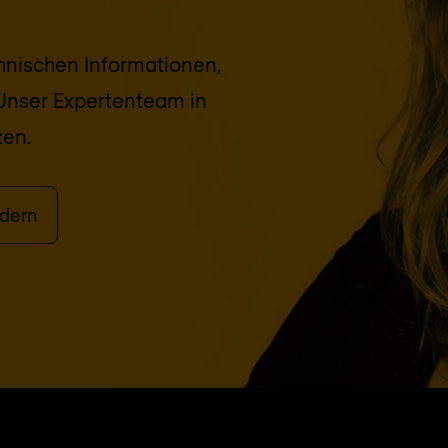
chnischen Informationen,
Unser Expertenteam in
zen.
dern