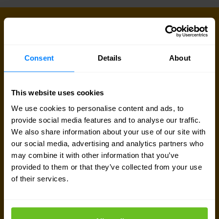
KONTAKT AUFNEHMEN
Lassen Sie uns gemeinsam loslegen
Consent
Details
About
Sind Sie auf der Suche nach Preisdetails,
technischen Informationen, Support oder einem
This website uses cookies
individuellen Angebot? Unser Expertenteam in
We use cookies to personalise content and ads, to
Frankfurt am Main
ist bereit, Sie zu unterstützen.
provide social media features and to analyse our traffic.
We also share information about your use of our site with
Experten kontaktieren
our social media, advertising and analytics partners who
may combine it with other information that you’ve
provided to them or that they’ve collected from your use
Angebot anfordern
of their services.