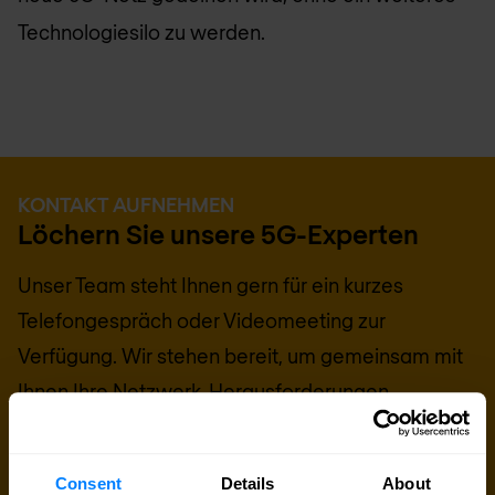
Technologiesilo zu werden.
KONTAKT AUFNEHMEN
Löchern Sie unsere 5G-Experten
Unser Team steht Ihnen gern für ein kurzes
Telefongespräch oder Videomeeting zur
Verfügung. Wir stehen bereit, um gemeinsam mit
Ihnen Ihre Netzwerk-Herausforderungen,
Anbietervergleiche und anstehenden IT-Projekte
zu diskutieren. Wir helfen jederzeit gern.
Consent
Details
About