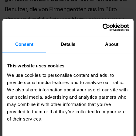
Benutzer, die von Firmengeräten aus im Büro
sitzen und auf die internen Netzwerkressourcen
zugreifen möchten. Auf der anderen Seite gibt es
auch Benutzer, die nicht im Firmennetz sitzen und
Consent
Details
About
dennoch auf Ressourcen im Firmennetz oder in
der Cloud zugreifen können müssen. Im worst-
This website uses cookies
case sogar noch nicht einmal von Firmengeräten,
We use cookies to personalise content and ads, to
sondern von sog. BYOD (Bring Your Own Device,
provide social media features and to analyse our traffic.
We also share information about your use of our site with
also Privatgeräten, wie Tablets Handys oder PCs).
our social media, advertising and analytics partners who
Der Sicherheitszustand dieser Geräte liegt
may combine it with other information that you’ve
logischerweise außerhalb der IT-Zuständigkeit.
provided to them or that they’ve collected from your use
of their services.
Sie sind nicht aktuell gepached, besitzen
möglicherweise auch keinen aktuellen