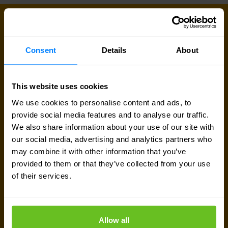
PROFESSIONAL SERVICES
Lassen Sie uns gemeinsam loslegen
Consent
Details
About
Unser Professional Services Team steht Ihnen zur
Verfügung. Dies kann der erste Schritt zu einer
This website uses cookies
großartigen Partnerschaft sein.
We use cookies to personalise content and ads, to
provide social media features and to analyse our traffic.
Experten kontaktieren
We also share information about your use of our site with
our social media, advertising and analytics partners who
may combine it with other information that you’ve
Angebot anfordern
provided to them or that they’ve collected from your use
of their services.
Allow all