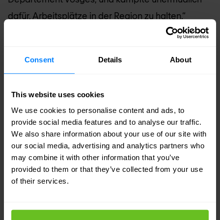
dafür, Arbeitsplätze in der Region zu halten.“
Mit Vorbildern wie seinem Vater und einem
jüdischen Großvater mütterlicherseits, der dem
Consent
Details
About
Krieg entkam und immer größte
Liebenswürdigkeit zeigte, ist Sébastien Kher reich
This website uses cookies
mit Tugenden gesegnet. Er selbst spricht aber
We use cookies to personalise content and ads, to
provide social media features and to analyse our traffic.
auch von einem „immensen Respekt“ für Sportler
We also share information about your use of our site with
wie Rafael Nadal: „Er ist authentisch freundlich
our social media, advertising and analytics partners who
may combine it with other information that you’ve
und behandelt Menschen mit Respekt. Er ist
provided to them or that they’ve collected from your use
sicherlich nicht so gewieft wie [Roger] Federer,
of their services.
aber seine Freundlichkeit nötigt Respekt ab.“ Der
Gründer von Nomios schätzt sein eigenes