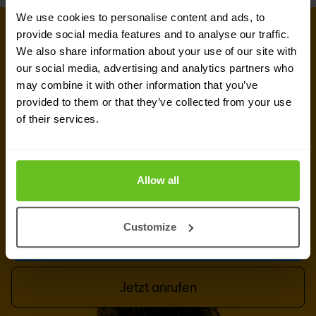
We use cookies to personalise content and ads, to
provide social media features and to analyse our traffic.
KONTAKT AUFNEHMEN
We also share information about your use of our site with
Haben Sie ein Projekt, das Sie gerne
our social media, advertising and analytics partners who
besprechen möchten?
may combine it with other information that you’ve
provided to them or that they’ve collected from your use
Rufen Sie uns an oder hinterlassen Sie eine
of their services.
Nachricht. Wir freuen uns darauf, etwas über Ihr
Security-projekt, Ihre Netzwerk-
Herausforderungen oder andere Anfragen zu
Allow all
erfahren.
Customize
Nachricht schreiben
Jetzt anrufen