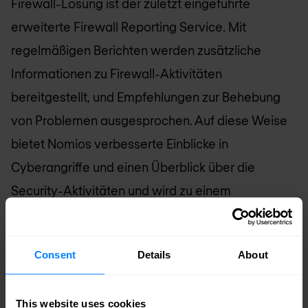
Firewall-Lösung ist der zuletzt eingeführte
erweiterte Firewall Reporting Service. Mit
regelmäßigen Berichten werden zusätzliche
Informationen zu Firewall-Aktivitäten
bereitgestellt, und Empfehlungen zur Behebung
von Problemen ausgesprochen. Auf diese Weise
bietet
Nomios
verbesserte Einblicke in
Cyberangriffe und einen Überblick über die
Security-Aktivitäten und wird zu einem
dauerhaften und vertrauenswürdigen Partner im
Bereich der Cyber Security.
Consent
Details
About
This website uses cookies