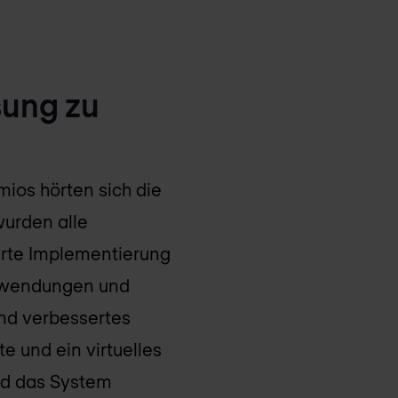
sung zu
mios hörten sich die
urden alle
ierte Implementierung
 Anwendungen und
und verbessertes
e und ein virtuelles
ld das System