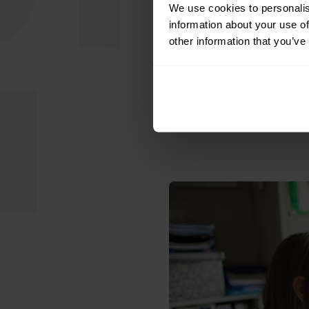
konfrontiert. Man wol
We use cookies to personalis
information about your use of
Wi-Fi-Netz war der B
other information that you’ve
sich CRP Marronnier