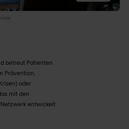
vices
nd betreut Patienten
m Prävention,
Krisen) oder
das mit den
 Netzwerk entwickelt