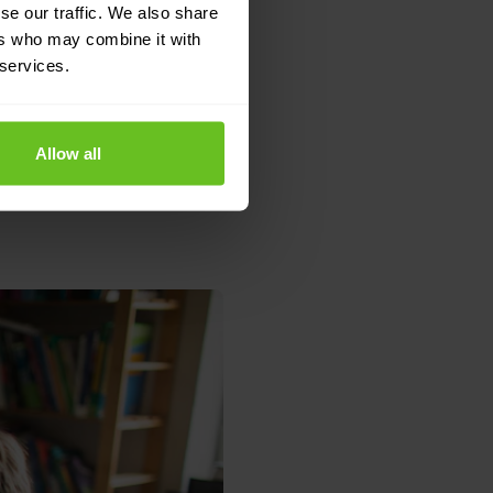
en, aber das aktuelle
se our traffic. We also share
ers who may combine it with
form GIAL entschied
 services.
Allow all