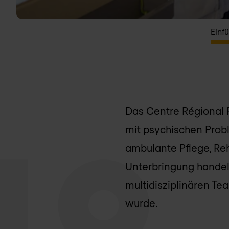
Einf
Das Centre Régional P
mit psychischen Probl
ambulante Pflege, Reh
Unterbringung handelt
multidisziplinären T
wurde.