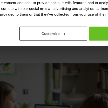
lte neue Technologien und Möglichkeiten einführ
e content and ads, to provide social media features and to analy
 our site with our social media, advertising and analytics partn
elastung nicht gewachsen. Über die Käuferplatt
 provided to them or that they’ve collected from your use of their
s, das Angebot von Nomios anzunehmen.
Customize