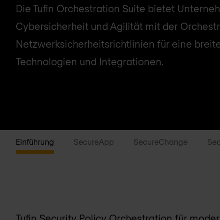
Die Tufin Orchestration Suite bietet Untern
Cybersicherheit und Agilität mit der Orchest
Netzwerksicherheitsrichtlinien für eine breit
Technologien und Integrationen.
Einführung
SecureApp
SecureChange
Sec
Tufin Security Policy Orchestration für mo