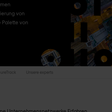
ehmen
rierung von
e Palette von
ureTrack
Unsere experts
derne Unternehmensnetzwerke Erfahren