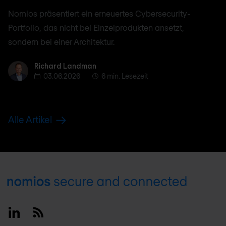
Nomios präsentiert ein erneuertes Cybersecurity-
Portfolio, das nicht bei Einzelprodukten ansetzt,
sondern bei einer Architektur.
Richard Landman
Richard Landman
03.06.2026
6 min. Lesezeit
Alle Artikel
Footer
Linkedin
RSS