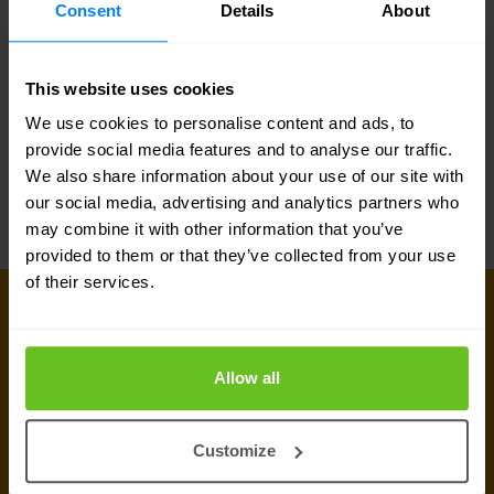
Consent
Details
About
Geschäftsanforderungen präzise erfassen kann
und eine Splunk-basierte Lösung plant,
This website uses cookies
implementiert und managed, die zu Ihren
We use cookies to personalise content and ads, to
Anforderungen passt.
provide social media features and to analyse our traffic.
We also share information about your use of our site with
our social media, advertising and analytics partners who
may combine it with other information that you’ve
provided to them or that they’ve collected from your use
of their services.
KONTAKT AUFNEHMEN
Lassen Sie uns gemeinsam loslegen
Allow all
Sind Sie auf der Suche nach Preisdetails,
technischen Informationen, Support oder einem
Customize
individuellen Angebot? Unser Expertenteam in