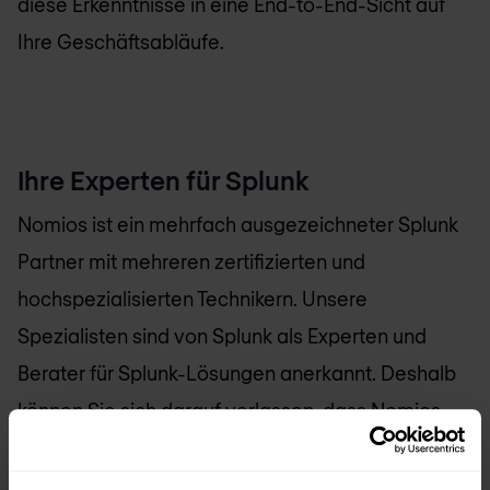
diese Erkenntnisse in eine End-to-End-Sicht auf
Ihre Geschäftsabläufe.
Ihre Experten für Splunk
Nomios ist ein mehrfach ausgezeichneter Splunk
Partner mit mehreren zertifizierten und
hochspezialisierten Technikern. Unsere
Spezialisten sind von Splunk als Experten und
Berater für Splunk-Lösungen anerkannt. Deshalb
können Sie sich darauf verlassen, dass Nomios
mithilfe seines technischen Know-hows und
seiner umfassenden Erfahrung Ihre