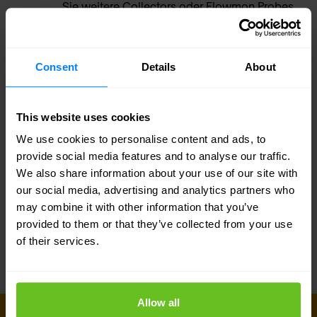
Sie weitere Collectors oder Flowmon Probes
für größere Netzwerke hinzu und erhalten Sie
eine vollständige, kostengünstige Abdeckung.
Consent
Details
About
Leistung
Der Collector hat die höchste Leistung in
This website uses cookies
Flows/s pro Appliance auf dem Markt. Sein
We use cookies to personalise content and ads, to
Datenbanksystem ist für eine schnelle
provide social media features and to analyse our traffic.
We also share information about your use of our site with
Datenverarbeitung ausgelegt und verfügt über
our social media, advertising and analytics partners who
genügend Speicherplatz für die anfallenden
may combine it with other information that you’ve
Datenmengen.
provided to them or that they’ve collected from your use
of their services.
Allow all