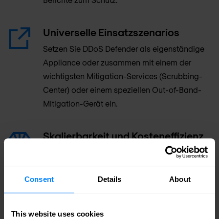
Universelle Einsatzszenarios
Setzen Sie DDoS Defender als eigenständige
Appliance oder zusammen mit einem der
wichtigsten Mitigation-Services (Scrubbing-
Center) oder einem speziellen Out-of-Band-
Mitigation-Gerät ein.
Skalierbarkeit und Kosteneffizienz
Betreiben Sie ein großes Netzwerk mit
mehreren Partnern und Bandbreiten von
Consent
Details
About
mehreren zehn Gigabit pro Sekunde? Nutzen
Sie DDoS Defender mit jeder Out-of-Band
Mitigation Appliance mit einer solchen
This website uses cookies