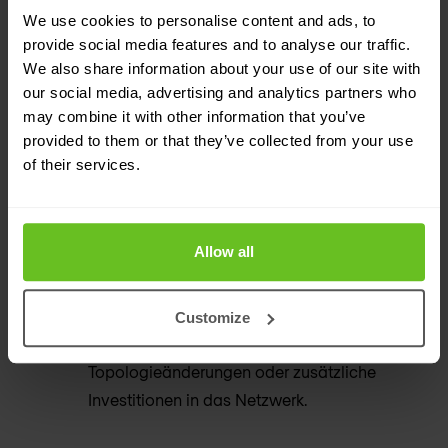
Skalierbarkeit und Kosteneffizienz, die Inline-
We use cookies to personalise content and ads, to
Implementierungen nicht bieten können.
provide social media features and to analyse our traffic.
We also share information about your use of our site with
our social media, advertising and analytics partners who
Multi-Mandantenfähig
may combine it with other information that you’ve
Schützen Sie kritische Anwendungen Ihrer
provided to them or that they’ve collected from your use
Kunden, bestimmte Netzwerksegmente,
of their services.
Dienste, etc.
Quick time-to-value
Allow all
In wenigen Minuten haben Sie eine aktive
DDoS-Abwehr einsatzbereit. Ohne
Customize
Konfigurationsänderungen,
Topologieänderungen oder zusätzliche
Investitionen in das Netzwerk.