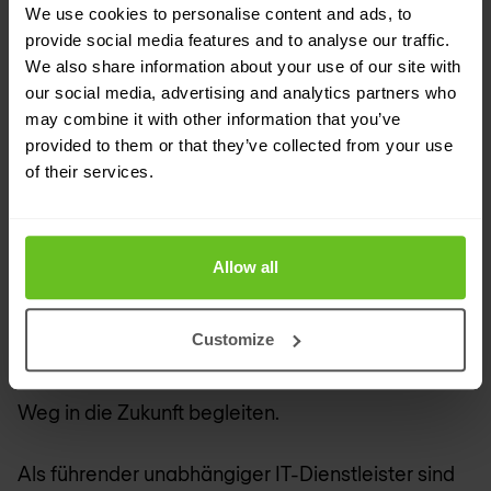
gesenkt.
We use cookies to personalise content and ads, to
provide social media features and to analyse our traffic.
Unternehmensprofil
Nomios
We also share information about your use of our site with
our social media, advertising and analytics partners who
Nomios
ist ein führender Integrator für Netzwerk-
may combine it with other information that you’ve
provided to them or that they’ve collected from your use
und Security-Lösungen, der exzellente Lösungen
of their services.
und Services entwickelt und implementiert. Wir
sind stolz auf unsere technologische
Unabhängigkeit und unsere Rolle als
Allow all
vertrauenswürdiger Berater. Dank unserer
umfassenden Erfahrung haben wir eine klare und
Customize
solide Vision, mit der wir unsere Kunden auf ihrem
Weg in die Zukunft begleiten.
Als führender unabhängiger IT-Dienstleister sind