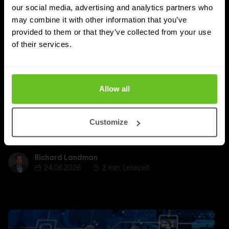
our social media, advertising and analytics partners who
may combine it with other information that you’ve
provided to them or that they’ve collected from your use
MSSP
of their services.
Der Aufstieg des MSP und MSSP:
Technologie ist immer seltener das
entscheidende Unterscheidungsmerkmal
Allow all
Warum reine Inhouse-Sicherheit an ihre Grenzen stößt
und worauf Unternehmen bei der Wahl eines MSSP-
Customize
Partners achten sollten.
Richard Landman
Richard Landman
24.06.2026
2 min. Lesezeit