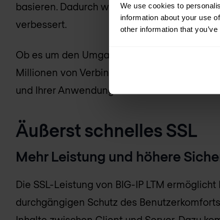
basieren. Dadurch werden Seitenladezeiten 
We use cookies to personalis
information about your use of
verbessert.
other information that you’ve
Ob es um den Umgang mit Netzwerken mit h
Millionen von Verbindungen geht – BIG-IP LTM
und Ihrer Anwendungen verbessern.
Äußerst schnelles SSL
Mehr Leistung und höhere Siche
Die SSL-Leistung von BIG-IP LTM ermöglicht
durchgängigen Schutz des Benutzerkomforts 
Inhalte zwischen Client und Server. Dazu k