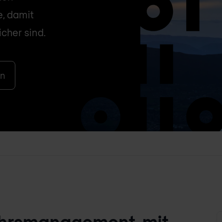
e, damit
cher sind.
en
ehrsmanagement, mit