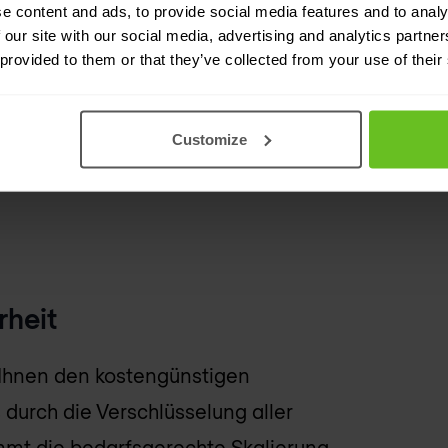
und Benutzererfahrung erheblich
e content and ads, to provide social media features and to analy
 our site with our social media, advertising and analytics partn
 provided to them or that they’ve collected from your use of their
oher Latenz oder um den Offload von
Customize
 kann die Leistung Ihrer Infrastruktur
rheit
 Ihnen den kostengünstigen
durch die Verschlüsselung aller
ommt die bedarfsgerechte Skalierung