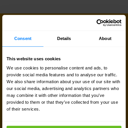
KONTAKT AUFNEHMEN
Lassen Sie uns gemeinsam loslegen
Consent
Details
About
Sind Sie auf der Suche nach Preisdetails,
technischen Informationen, Support oder einem
This website uses cookies
individuellen Angebot? Unser Expertenteam in
We use cookies to personalise content and ads, to
Frankfurt am Main
ist bereit, Sie zu unterstützen.
provide social media features and to analyse our traffic.
We also share information about your use of our site with
our social media, advertising and analytics partners who
Experten kontaktieren
may combine it with other information that you’ve
provided to them or that they’ve collected from your use
of their services.
Angebot anfordern