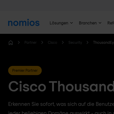
Lösungen
Branchen
Ref
Partner
Cisco
Security
ThousandEy
Home
Premier Partner
Cisco Thousan
Erkennen Sie sofort, was sich auf die Benutz
jeder beliebigen Domäne auswirkt - auch in s