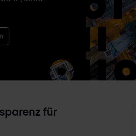
en
sparenz für