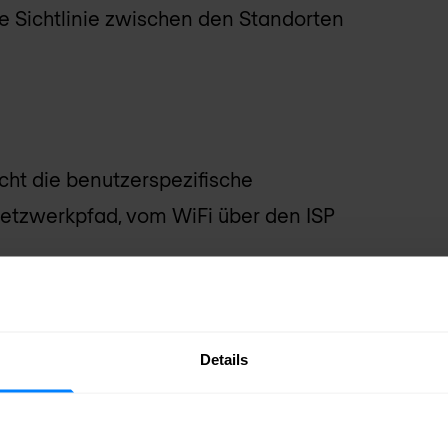
e Sichtlinie zwischen den Standorten
ht die benutzerspezifische
tzwerkpfad, vom WiFi über den ISP
sandEyes End User
Details
t: Verschaffen Sie sich einen Überblick