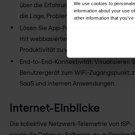
We use cookies to personalis
über die Erfahrung von Remote-Mitarbeit
information about your use of
die Lage, Probleme schneller zu lösen.
other information that you’ve
Lösen Sie App-Probleme: Überwachen Sie 
mit webbasierten Anwendungen, um die B
Produktivität zu verbessern.
End-to-End-Konnektivität: Visualisieren
Benutzergerät zum WiFi-Zugangspunkt, 
SaaS und internen Anwendungen.
Internet-Einblicke
Die kollektive Netzwerk-Telemetrie von ISP-
sowie die Daten zu Software-as-a-Service