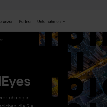
erenzen
Partner
Unternehmen
es
dEyes
ererfahrung in
olchen, die Sie