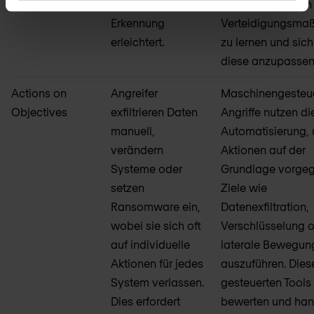
was die
kontinuierlich von
Erkennung
Verteidigungsm
erleichtert.
zu lernen und sich
diese anzupassen
Actions on
Angreifer
Maschinengesteu
Objectives
exfiltrieren Daten
Angriffe nutzen di
manuell,
Automatisierung,
verändern
Aktionen auf der
Systeme oder
Grundlage vorge
setzen
Ziele wie
Ransomware ein,
Datenexfiltration,
wobei sie sich oft
Verschlüsselung 
auf individuelle
laterale Bewegun
Aktionen für jedes
auszuführen. Dies
System verlassen.
gesteuerten Tools
Dies erfordert
bewerten und han