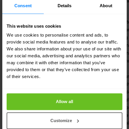
funktionsfähig
bestehen zu könn
Consent
Details
About
bleibt.
Command and
Die Angreifer
Moderne C2-Sys
This website uses cookies
Control (C2)
richten einen
sind dezentralisier
We use cookies to personalise content and ads, to
Befehls- und
anpassungsfähig
provide social media features and to analyse our traffic.
Kontrollkanal ein,
äußerst widerstan
We also share information about your use of our site with
wobei sie häufig
Mithilfe von Tech
our social media, advertising and analytics partners who
manuell Protokolle
Fast-Flux-DNS un
may combine it with other information that you’ve
für die
verschlüsselter
provided to them or that they’ve collected from your use
Kommunikation
Kommunikation un
of their services.
mit Malware auf
KI-gesteuerte Ma
dem
robuste C2-Kanäle
angegriffenen
Angreifern ermögl
Allow all
System einrichten.
Echtzeit Befehle a
Die C2-Einrichtung
infizierte Systeme
Customize
ist oft statisch,
erteilen und dabe