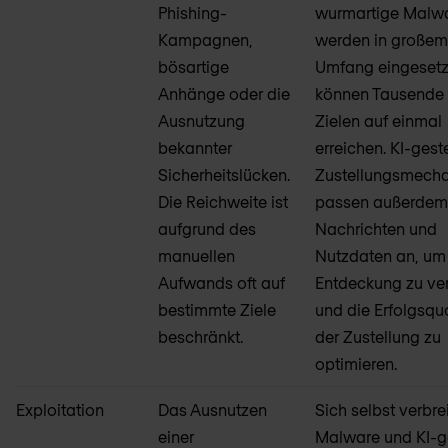
Phishing-
wurmartige Malw
Kampagnen,
werden in große
bösartige
Umfang eingesetz
Anhänge oder die
können Tausende
Ausnutzung
Zielen auf einmal
bekannter
erreichen. KI-gest
Sicherheitslücken.
Zustellungsmech
Die Reichweite ist
passen außerde
aufgrund des
Nachrichten und
manuellen
Nutzdaten an, um
Aufwands oft auf
Entdeckung zu ve
bestimmte Ziele
und die Erfolgsqu
beschränkt.
der Zustellung zu
optimieren.
Exploitation
Das Ausnutzen
Sich selbst verbre
einer
Malware und KI-g