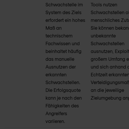
Schwachstelle im
Tools nutzen
System des Ziels
Schwachstellen 
erfordert ein hohes
menschliches Zut
Maß an
Sie können bekan
technischem
unbekannte
Fachwissen und
Schwachstellen
beinhaltet häufig
ausnutzen, Exploit
das manuelle
großem Umfang e
Ausnutzen der
und sich anhand d
erkannten
Echtzeit erkannte
Schwachstellen.
Verteidigungsm
Die Erfolgsquote
an die jeweilige
kann je nach den
Zielumgebung an
Fähigkeiten des
Angreifers
variieren.