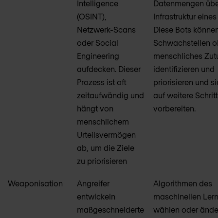
Intelligence
Datenmengen übe
(OSINT),
Infrastruktur eines 
Netzwerk-Scans
Diese Bots könne
oder Social
Schwachstellen 
Engineering
menschliches Zut
aufdecken. Dieser
identifizieren und
Prozess ist oft
priorisieren und si
zeitaufwändig und
auf weitere Schrit
hängt von
vorbereiten.
menschlichem
Urteilsvermögen
ab, um die Ziele
zu priorisieren
Weaponisation
Angreifer
Algorithmen des
entwickeln
maschinellen Ler
maßgeschneiderte
wählen oder ände