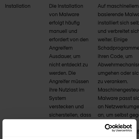
Installation
Die Installation
Auf maschinellem
von Malware
basierende Malw
erfolgt häufig
installiert sich se
manuell und
und verbreitet sic
erfordert von den
weiter. Einige
Angreifern
Schadprogramme
Ausdauer, um
ihren Code, um
nicht entdeckt zu
Abwehrmechanis
werden. Die
umgehen oder sich
Angreifer müssen
zu verankern.
ihre Nutzlast im
Maschinengesteu
System
Malware passt si
verstecken und
an Netzwerkumg
sicherstellen, dass
an, um selbst ge
sie nach der
aktive
Erstinstallation
Verteidigungsm