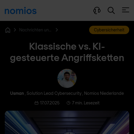
Menü
Nachrichten und Blog
Cybersicherheit
Home
Klassische vs. KI-
gesteuerte Angriffsketten
Usman
Usman
, Solution Lead Cybersecurity , Nomios Niederlande
17.07.2025
7 min. Lesezeit