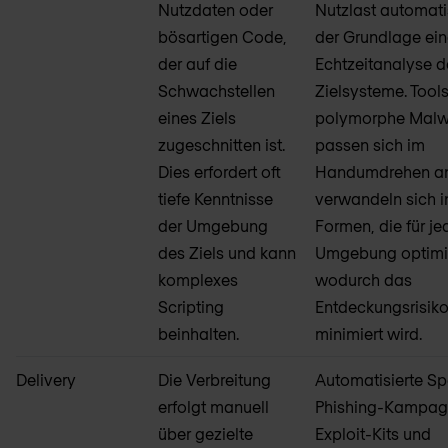
Nutzdaten oder
Nutzlast automati
bösartigen Code,
der Grundlage ein
der auf die
Echtzeitanalyse d
Schwachstellen
Zielsysteme. Tool
eines Ziels
polymorphe Malw
zugeschnitten ist.
passen sich im
Dies erfordert oft
Handumdrehen a
tiefe Kenntnisse
verwandeln sich i
der Umgebung
Formen, die für je
des Ziels und kann
Umgebung optimie
komplexes
wodurch das
Scripting
Entdeckungsrisik
beinhalten.
minimiert wird.
Delivery
Die Verbreitung
Automatisierte Sp
erfolgt manuell
Phishing-Kampag
über gezielte
Exploit-Kits und