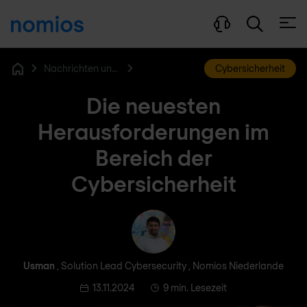
Menü
Nachrichten und Blog
Cybersicherheit
Home
Die neuesten
Herausforderungen im
Bereich der
Cybersicherheit
Usman
Usman
, Solution Lead Cybersecurity , Nomios Niederlande
13.11.2024
9 min. Lesezeit