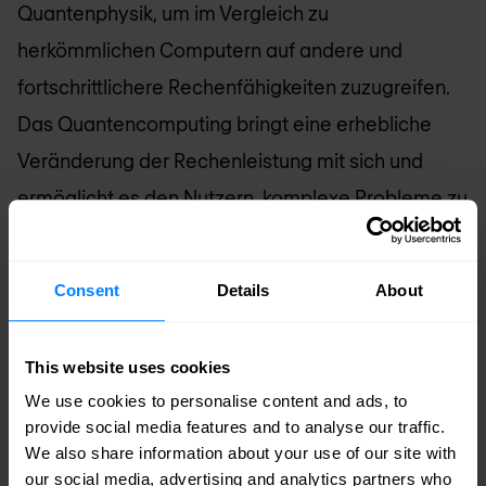
Quantenphysik, um im Vergleich zu
herkömmlichen Computern auf andere und
fortschrittlichere Rechenfähigkeiten zuzugreifen.
Das Quantencomputing bringt eine erhebliche
Veränderung der Rechenleistung mit sich und
ermöglicht es den Nutzern, komplexe Probleme zu
lösen, die klassische Computer nicht effizient
bewältigen können.
Consent
Details
About
Obwohl Quantenschlüsselverteilungsprotokolle,
This website uses cookies
die Teil der Quantensicherheit sind, das Potenzial
We use cookies to personalise content and ads, to
haben, den sicheren Austausch von
provide social media features and to analyse our traffic.
kryptografischen Schlüsseln zwischen Parteien zu
We also share information about your use of our site with
ermöglichen, stellt die Quanteninformatik auch
our social media, advertising and analytics partners who