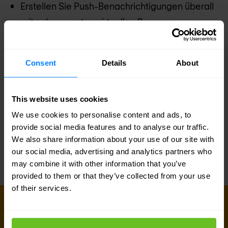
Erstellen Sie Push-Benachrichtigungen überall
mit unbegrenzten virtuellen Beacons
Übermitteln Sie überall kontextbezogene
Nachrichten für ein personalisiertes mobiles
Consent
Details
About
Erlebnis
100% programmierbar via SDK
This website uses cookies
We use cookies to personalise content and ads, to
Mist bietet ein mobiles SDK mit offenen APIs für
provide social media features and to analyse our traffic.
die vollständige Automatisierung und / oder
We also share information about your use of our site with
nahtlose Integration in kostenlose Produkte.
our social media, advertising and analytics partners who
may combine it with other information that you’ve
provided to them or that they’ve collected from your use
of their services.
Registrieren Sie sich für