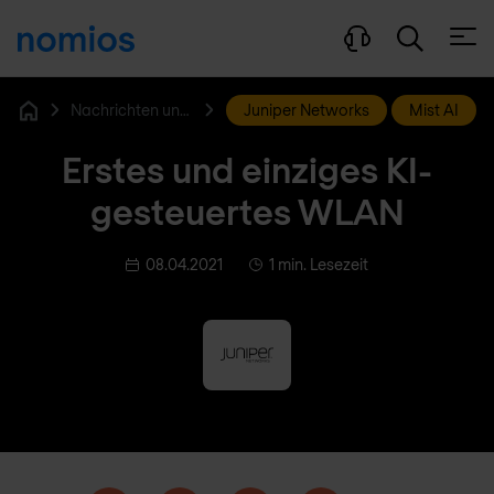
Menü
Nachrichten und Blog
Juniper Networks
Mist AI
Home
Erstes und einziges KI-
gesteuertes WLAN
08.04.2021
1 min. Lesezeit