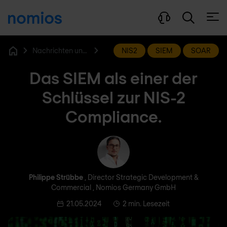
Menü
Nachrichten und Blog
NIS2
SIEM
SOAR
Home
Das SIEM als einer der
Schlüssel zur NIS-2
Compliance.
Philippe Strübbe
Philippe Strübbe
, Director Strategic Development &
Commercial , Nomios Germany GmbH
21.05.2024
2 min. Lesezeit