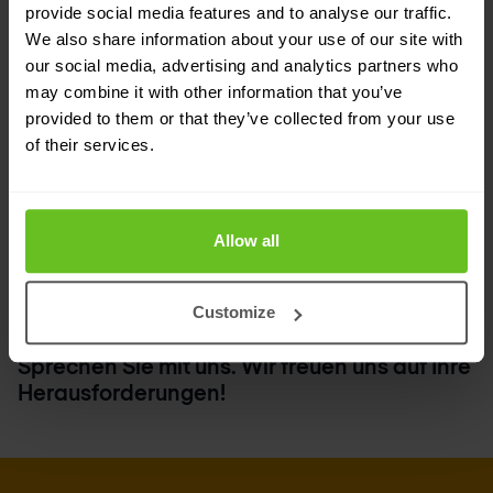
provide social media features and to analyse our traffic.
Managed SOC: Sorgenfreiheit mit den
We also share information about your use of our site with
our social media, advertising and analytics partners who
zertifizierten Nomios Experten. Wir
may combine it with other information that you’ve
übernehmen den kompletten Betrieb, das
provided to them or that they’ve collected from your use
Monitoring sowie Incident Management für Sie.
of their services.
Ihre IT-Mitarbeitenden haben den Kopf frei für
die business
-
relevanten Aufgaben. Alternativ:
Unser SOC als Ergänzung zu Ihrem – zum
Allow all
Beispiel um einen 24/7-Schutz zu
gewährleisten.
Customize
Sprechen Sie mit uns. Wir freuen uns auf Ihre
Herausforderungen!