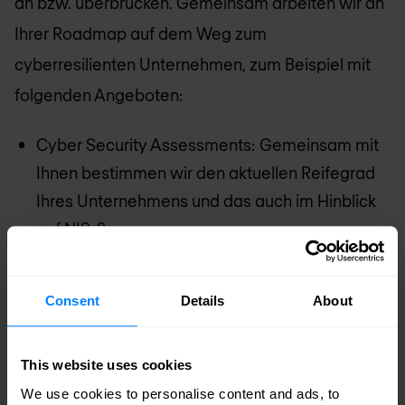
an bzw. überbrücken. Gemeinsam arbeiten wir an
Ihrer Roadmap auf dem Weg zum
cyberresilienten Unternehmen, zum Beispiel mit
folgenden Angeboten:
Cyber Security Assessments: Gemeinsam mit
Ihnen bestimmen wir den aktuellen Reifegrad
Ihres Unternehmens und das auch im Hinblick
auf NIS-2.
SIEM- und SOAR-Lösungsberatung und -
Implementierung: Aus über 40
Consent
Details
About
Technologiepartnern wählen wir gemeinsam
die optimalen Komponenten. Unsere Erfahrung
This website uses cookies
in Bereichen wie Angriffsszenarien und -
We use cookies to personalise content and ads, to
vektoren macht hier den Unterschied.