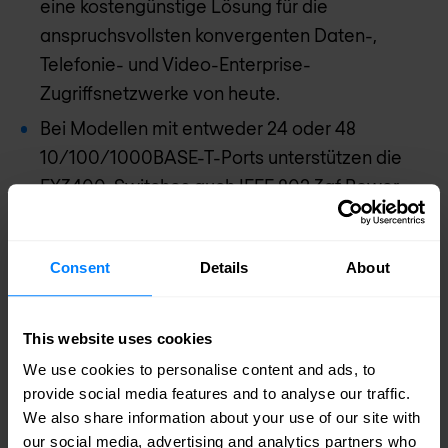
eine kostengünstige Lösung für die
anspruchsvollsten konvergenten Daten-,
Telefonie- und Video-Enterprise-
Zugriffsnetzwerke von heute.
Bei Modellen mit entweder 24 oder 48
10/100/1000BASE-T-Ports unterstützen die
EX3400-Switches auch IEEE 802.3af Power
over Ethernet (PoE) oder 802.3at PoE+ für den
Betrieb von Netzwerk-Telefonen,
Consent
Details
About
Videokameras, WLAN-Zugangspunkte und
anderen IP-Geräten. Für die Verbindung der
Switches mit vorgeschalteten Geräten sind
This website uses cookies
vier SFP/SFP+-Uplink-Ports mit Dual Mode-
We use cookies to personalise content and ads, to
Unterstützung (GbE/10GbE) auf der
provide social media features and to analyse our traffic.
Gerätevorderseite und zwei 40-GbE-QSFP+-
We also share information about your use of our site with
our social media, advertising and analytics partners who
Ports verfügbar.